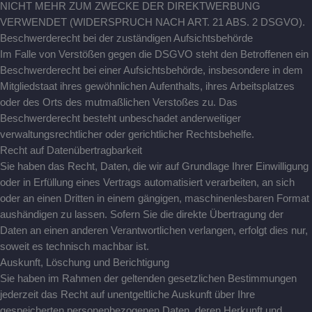
NICHT MEHR ZUM ZWECKE DER DIREKTWERBUNG
VERWENDET (WIDERSPRUCH NACH ART. 21 ABS. 2 DSGVO).
Beschwerde­recht bei der zuständigen Aufsichts­behörde
Im Falle von Verstößen gegen die DSGVO steht den Betroffenen ein
Beschwerderecht bei einer Aufsichtsbehörde, insbesondere in dem
Mitgliedstaat ihres gewöhnlichen Aufenthalts, ihres Arbeitsplatzes
oder des Orts des mutmaßlichen Verstoßes zu. Das
Beschwerderecht besteht unbeschadet anderweitiger
verwaltungsrechtlicher oder gerichtlicher Rechtsbehelfe.
Recht auf Daten­übertrag­barkeit
Sie haben das Recht, Daten, die wir auf Grundlage Ihrer Einwilligung
oder in Erfüllung eines Vertrags automatisiert verarbeiten, an sich
oder an einen Dritten in einem gängigen, maschinenlesbaren Format
aushändigen zu lassen. Sofern Sie die direkte Übertragung der
Daten an einen anderen Verantwortlichen verlangen, erfolgt dies nur,
soweit es technisch machbar ist.
Auskunft, Löschung und Berichtigung
Sie haben im Rahmen der geltenden gesetzlichen Bestimmungen
jederzeit das Recht auf unentgeltliche Auskunft über Ihre
gespeicherten personenbezogenen Daten, deren Herkunft und